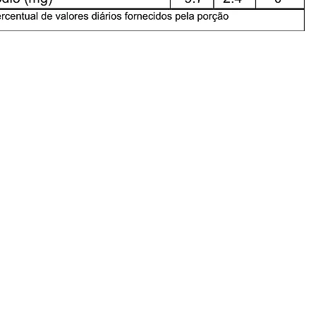
na - 95032-310 | Caxias do Sul - RS
 - Email:
sac@ferronatto.ind.br
0 às 17:45